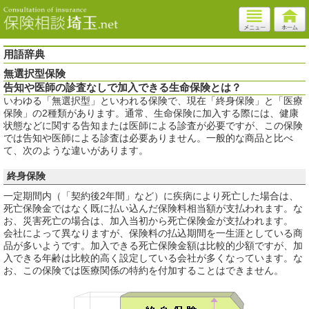
用語辞典
無選択型保険
告知や医師の診査なしで加入できる生命保険とは？
いわゆる「無選択型」といわれる保険で、現在「終身保険」と「医療
保険」の2種類があります。通常、生命保険に加入する際には、健康
状態などに関する告知または医師による診査が必要ですが、この保険
では告知や医師による診査は必要ありません。一般的な商品と比べ
て、次のような違いがあります。
終身保険
一定期間内（「契約後2年間」など）に疾病により死亡した場合は、
死亡保険金ではなく既に払い込んだ保険料相当額が支払われます。な
お、災害死亡の場合は、加入当初から死亡保険金が支払われます。
会社によって異なりますが、保険料の払込期間を一生涯としている商
品が多いようです。加入できる死亡保険金額は比較的少額ですが、加
入できる年齢は比較的高く設定している会社が多くなっています。な
お、この保険では医療関係の特約を付加することはできません。