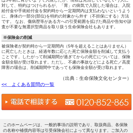
対して、特約はつけられるが、「胃」の病気で入院した場合は、入院
給付金や手術給付金を契約時から一定期間内は支払わないというよう
に、身体の一部分(部位)を特約の対象から外す（不担保にする）方法
です。 なお、傷病歴等がある方への引受範囲を拡げた商品や告知や診
査が不要な無選択型商品を取り扱う生命保険会社もあります。
※保険金の削減
被保険者が契約時から一定期間内（5年を超えることはありません）
に死亡したときは、経過年数に応じた死亡保険金額を削減して支払う
ことです。したがって削減期間が過ぎてからの死亡については、保険
金額全額が受け取れます。ただし、不慮の事故などによる死亡／高度
障害の場合は、削減期間中であっても保険金全額が受け取れます。
（出典：生命保険文化センター）
<< よくある質問の一覧
このホームページは、一般的事項の説明であり、取扱商品、各保険
の名称や補償内容等は引受保険会社によって異なります。ご加入の