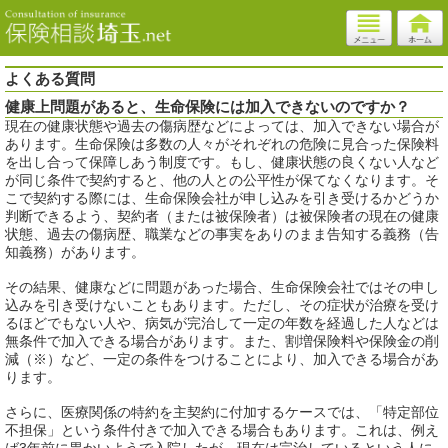
よくある質問
健康上問題があると、生命保険には加入できないのですか？
現在の健康状態や過去の傷病歴などによっては、加入できない場合が
あります。生命保険は多数の人々がそれぞれの危険に見合った保険料
を出し合って保障しあう制度です。もし、健康状態の良くない人など
が同じ条件で契約すると、他の人との公平性が保てなくなります。そ
こで契約する際には、生命保険会社が申し込みを引き受けるかどうか
判断できるよう、契約者（または被保険者）は被保険者の現在の健康
状態、過去の傷病歴、職業などの事実をありのまま告知する義務（告
知義務）があります。
その結果、健康などに問題があった場合、生命保険会社ではその申し
込みを引き受けないこともあります。ただし、その症状が治療を受け
るほどでもない人や、病気が完治して一定の年数を経過した人などは
無条件で加入できる場合があります。また、割増保険料や保険金の削
減（※）など、一定の条件をつけることにより、加入できる場合があ
ります。
さらに、医療関係の特約を主契約に付加するケースでは、「特定部位
不担保」という条件付きで加入できる場合もあります。これは、例え
ば3年前に胃かいようで入院したが、現在は完治しているという人に