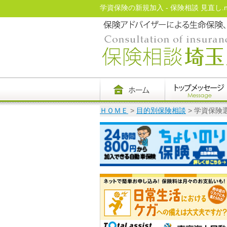
学資保険の新規加入 - 保険相談 見直し.ne
ＨＯＭＥ
>
目的別保険相談
> 学資保険