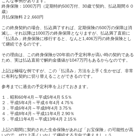
こんな事例があります。
終身保険：1000万円（定期特約500万付、30歳で契約、払込期間６０
歳）
月払保険料 2２,660円
この終身契約の場合、払込満了すれば、定期保険の500万の保障は消
滅し、それ以降は1000万の終身保障となりますが、払込満了直前に
「払済み」終身保険に移行すると、なんと1,406万円の終身保険とし
て継続できるのです。
その理由は、この終身保険が20年前の予定利率が高い時の契約である
ため、実は払込直前で解約金価値が1047万円もあるからなのです。
上記は極端な例ですが、この「払済み」方法を上手く生かせば、非常
に有利な契約に切り替えることができるのです。
参考までに過去の予定利率を上げておきます。
１．昭和60年4月～平成5年4月 5.5％
２．平成5年4月～平成６年4月 4.75％
３．平成6年4月～平成8年4月 3.75％
４．平成8年4月～平成11年4月 2.90％
５．平成11年4月～平成13年4月 2.15％
上記の期間に契約された生命保険があれば「お宝保険」の可能性が高
いので、ぜひ上手くいかして継続する方向で考えましょう。