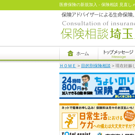
医療保険の新規加入 - 保険相談 見直し.ne
ＨＯＭＥ
>
目的別保険相談
> 現在妊