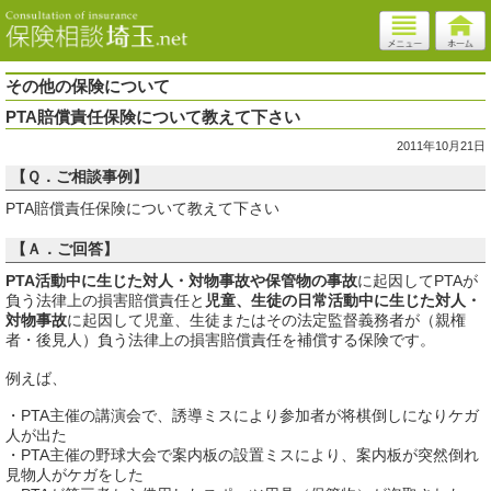
その他の保険について
PTA賠償責任保険について教えて下さい
2011年10月21日
【Ｑ．ご相談事例】
PTA賠償責任保険について教えて下さい
【Ａ．ご回答】
PTA活動中に生じた対人・対物事故や保管物の事故
に起因してPTAが
負う法律上の損害賠償責任と
児童、生徒の日常活動中に生じた対人・
対物事故
に起因して児童、生徒またはその法定監督義務者が（親権
者・後見人）負う法律上の損害賠償責任を補償する保険です。
例えば、
・PTA主催の講演会で、誘導ミスにより参加者が将棋倒しになりケガ
人が出た
・PTA主催の野球大会で案内板の設置ミスにより、案内板が突然倒れ
見物人がケガをした